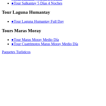
●
Tour Salkantay 5 Días 4 Noches
Tour Laguna Humantay
●
Tour Laguna Humantay Full Day
Tours Maras Moray
●
Tour Maras Moray Medio Día
●
Tour Cuatrimotos Maras Moray Medio Día
Paquetes Turísticos