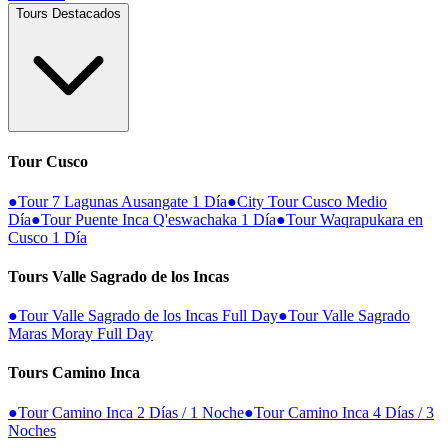
Tours Destacados
Tour Cusco
●
Tour 7 Lagunas Ausangate 1 Día
●
City Tour Cusco Medio
Día
●
Tour Puente Inca Q'eswachaka 1 Día
●
Tour Waqrapukara en
Cusco 1 Día
Tours Valle Sagrado de los Incas
●
Tour Valle Sagrado de los Incas Full Day
●
Tour Valle Sagrado
Maras Moray Full Day
Tours Camino Inca
●
Tour Camino Inca 2 Días / 1 Noche
●
Tour Camino Inca 4 Días / 3
Noches