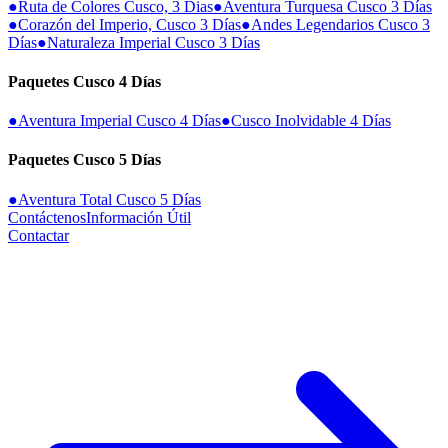
●
Ruta de Colores Cusco, 3 Dias
●
Aventura Turquesa Cusco 3 Días
●
Corazón del Imperio, Cusco 3 Días
●
Andes Legendarios Cusco 3
Días
●
Naturaleza Imperial Cusco 3 Días
Paquetes Cusco 4 Días
●
Aventura Imperial Cusco 4 Días
●
Cusco Inolvidable 4 Días
Paquetes Cusco 5 Días
●
Aventura Total Cusco 5 Días
Contáctenos
Información Útil
Contactar