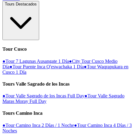
Tours Destacados
Tour Cusco
●
Tour 7 Lagunas Ausangate 1 Día
●
City Tour Cusco Medio
Día
●
Tour Puente Inca Q'eswachaka 1 Día
●
Tour Waqrapukara en
Cusco 1 Día
Tours Valle Sagrado de los Incas
●
Tour Valle Sagrado de los Incas Full Day
●
Tour Valle Sagrado
Maras Moray Full Day
Tours Camino Inca
●
Tour Camino Inca 2 Días / 1 Noche
●
Tour Camino Inca 4 Días / 3
Noches