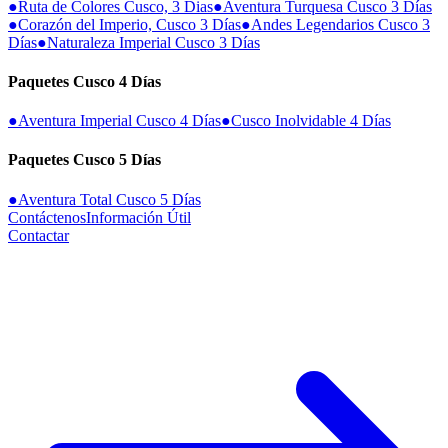
●
Ruta de Colores Cusco, 3 Dias
●
Aventura Turquesa Cusco 3 Días
●
Corazón del Imperio, Cusco 3 Días
●
Andes Legendarios Cusco 3
Días
●
Naturaleza Imperial Cusco 3 Días
Paquetes Cusco 4 Días
●
Aventura Imperial Cusco 4 Días
●
Cusco Inolvidable 4 Días
Paquetes Cusco 5 Días
●
Aventura Total Cusco 5 Días
Contáctenos
Información Útil
Contactar