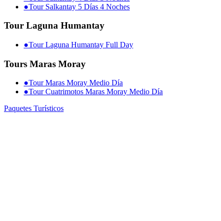
●
Tour Salkantay 5 Días 4 Noches
Tour Laguna Humantay
●
Tour Laguna Humantay Full Day
Tours Maras Moray
●
Tour Maras Moray Medio Día
●
Tour Cuatrimotos Maras Moray Medio Día
Paquetes Turísticos