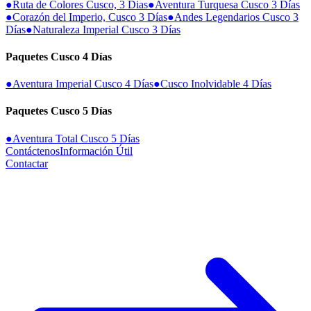
●
Ruta de Colores Cusco, 3 Dias
●
Aventura Turquesa Cusco 3 Días
●
Corazón del Imperio, Cusco 3 Días
●
Andes Legendarios Cusco 3
Días
●
Naturaleza Imperial Cusco 3 Días
Paquetes Cusco 4 Días
●
Aventura Imperial Cusco 4 Días
●
Cusco Inolvidable 4 Días
Paquetes Cusco 5 Días
●
Aventura Total Cusco 5 Días
Contáctenos
Información Útil
Contactar