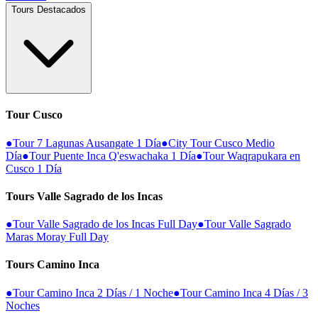
Tours Destacados
Tour Cusco
●
Tour 7 Lagunas Ausangate 1 Día
●
City Tour Cusco Medio
Día
●
Tour Puente Inca Q'eswachaka 1 Día
●
Tour Waqrapukara en
Cusco 1 Día
Tours Valle Sagrado de los Incas
●
Tour Valle Sagrado de los Incas Full Day
●
Tour Valle Sagrado
Maras Moray Full Day
Tours Camino Inca
●
Tour Camino Inca 2 Días / 1 Noche
●
Tour Camino Inca 4 Días / 3
Noches