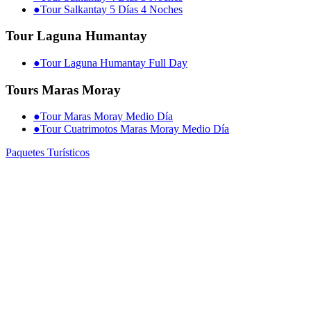
●
Tour Salkantay 5 Días 4 Noches
Tour Laguna Humantay
●
Tour Laguna Humantay Full Day
Tours Maras Moray
●
Tour Maras Moray Medio Día
●
Tour Cuatrimotos Maras Moray Medio Día
Paquetes Turísticos