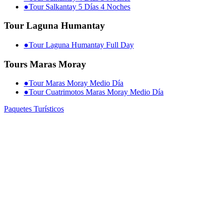
●
Tour Salkantay 5 Días 4 Noches
Tour Laguna Humantay
●
Tour Laguna Humantay Full Day
Tours Maras Moray
●
Tour Maras Moray Medio Día
●
Tour Cuatrimotos Maras Moray Medio Día
Paquetes Turísticos