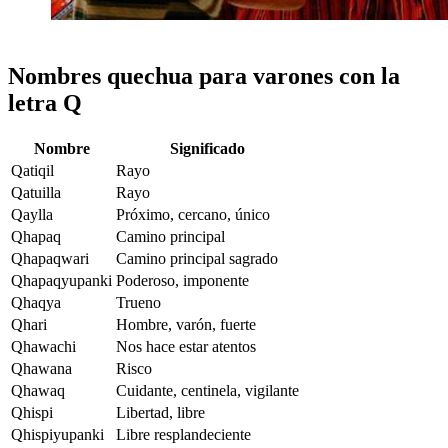
Nombres quechua para varones con la
letra Q
Nombre
Significado
Qatiqil
Rayo
Qatuilla
Rayo
Qaylla
Próximo, cercano, único
Qhapaq
Camino principal
Qhapaqwari
Camino principal sagrado
Qhapaqyupanki
Poderoso, imponente
Qhaqya
Trueno
Qhari
Hombre, varón, fuerte
Qhawachi
Nos hace estar atentos
Qhawana
Risco
Qhawaq
Cuidante, centinela, vigilante
Qhispi
Libertad, libre
Qhispiyupanki
Libre resplandeciente