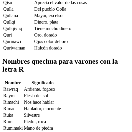
Qisu
Aprecia el valor de las cosas
Qulla
Del pueblo Qolla
Qullana
Mayor, excelso
Qullqi
Dinero, plata
Qullqiyuq
Tiene mucho dinero
Quri
Oro, dorado
Quriñawi
Ojos color del oro
Quriwaman
Halcón dorado
Nombres quechua para varones con la
letra R
Nombre
Significado
Rawraq
Ardiente, fogoso
Raymi
Fiesta del sol
Rimachi
Nos hace hablar
Rimaq
Hablador, elocuente
Ruka
Silvestre
Rumi
Piedra, roca
Rumimaki
Mano de piedra