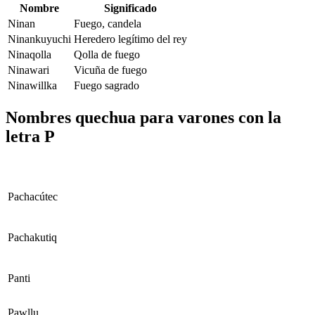
Nombre
Significado
Ninan
Fuego, candela
Ninankuyuchi
Heredero legítimo del rey
Ninaqolla
Qolla de fuego
Ninawari
Vicuña de fuego
Ninawillka
Fuego sagrado
Nombres quechua para varones con la
letra P
Pachacútec
Pachakutiq
Panti
Pawllu