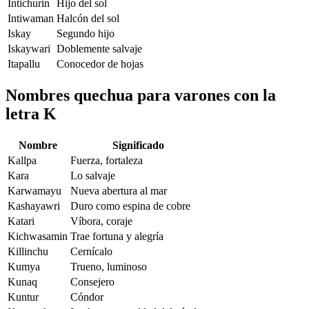
Intichurin
Hijo del sol
Intiwaman
Halcón del sol
Iskay
Segundo hijo
Iskaywari
Doblemente salvaje
Itapallu
Conocedor de hojas
Nombres quechua para varones con la
letra K
Nombre
Significado
Kallpa
Fuerza, fortaleza
Kara
Lo salvaje
Karwamayu
Nueva abertura al mar
Kashayawri
Duro como espina de cobre
Katari
Víbora, coraje
Kichwasamin
Trae fortuna y alegría
Killinchu
Cernícalo
Kumya
Trueno, luminoso
Kunaq
Consejero
Kuntur
Cóndor