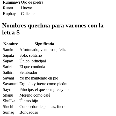
Rumiñawi
Ojo de piedra
Runtu
Huevo
Ruphay
Caliente
Nombres quechua para varones con la
letra S
Nombre
Significado
Samin
Afortunado, venturoso, feliz
Sapaki
Solo, solitario
Sapay
Único, principal
Sariri
El que continúa
Sathiri
Sembrador
Sayani
Yo me mantengo en pie
Sayarumi
Erguido y fuerte como piedra
Sayri
Príncipe, el que siempre ayuda
Shañu
Moreno como café
Shullka
Último hijo
Sinchi
Conocedor de plantas, fuerte
Sumaq
Bondadoso