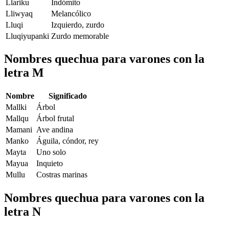
Llariku
Indómito
Lliwyaq
Melancólico
Lluqi
Izquierdo, zurdo
Lluqiyupanki
Zurdo memorable
Nombres quechua para varones con la
letra M
Nombre
Significado
Mallki
Árbol
Mallqu
Árbol frutal
Mamani
Ave andina
Manko
Águila, cóndor, rey
Mayta
Uno solo
Mayua
Inquieto
Mullu
Costras marinas
Nombres quechua para varones con la
letra N