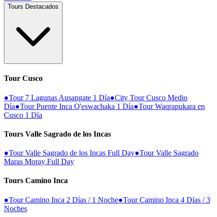
Tours Destacados
Tour Cusco
●
Tour 7 Lagunas Ausangate 1 Día
●
City Tour Cusco Medio
Día
●
Tour Puente Inca Q'eswachaka 1 Día
●
Tour Waqrapukara en
Cusco 1 Día
Tours Valle Sagrado de los Incas
●
Tour Valle Sagrado de los Incas Full Day
●
Tour Valle Sagrado
Maras Moray Full Day
Tours Camino Inca
●
Tour Camino Inca 2 Días / 1 Noche
●
Tour Camino Inca 4 Días / 3
Noches