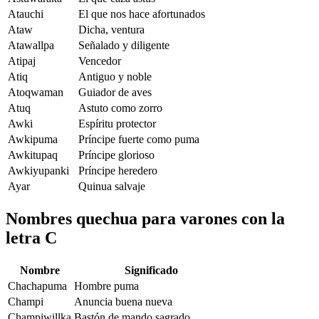
Atauchi
El que nos hace afortunados
Ataw
Dicha, ventura
Atawallpa
Señalado y diligente
Atipaj
Vencedor
Atiq
Antiguo y noble
Atoqwaman
Guiador de aves
Atuq
Astuto como zorro
Awki
Espíritu protector
Awkipuma
Príncipe fuerte como puma
Awkitupaq
Príncipe glorioso
Awkiyupanki
Príncipe heredero
Ayar
Quinua salvaje
Nombres quechua para varones con la
letra C
Nombre
Significado
Chachapuma
Hombre puma
Champi
Anuncia buena nueva
Champiwillka
Bastón de mando sagrado