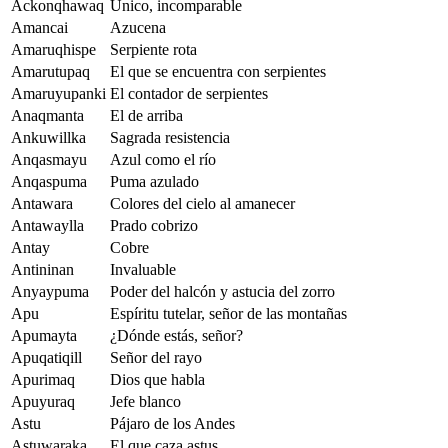
Ackonqhawaq
Único, incomparable
Amancai
Azucena
Amaruqhispe
Serpiente rota
Amarutupaq
El que se encuentra con serpientes
Amaruyupanki
El contador de serpientes
Anaqmanta
El de arriba
Ankuwillka
Sagrada resistencia
Anqasmayu
Azul como el río
Anqaspuma
Puma azulado
Antawara
Colores del cielo al amanecer
Antawaylla
Prado cobrizo
Antay
Cobre
Antininan
Invaluable
Anyaypuma
Poder del halcón y astucia del zorro
Apu
Espíritu tutelar, señor de las montañas
Apumayta
¿Dónde estás, señor?
Apuqatiqill
Señor del rayo
Apurimaq
Dios que habla
Apuyuraq
Jefe blanco
Astu
Pájaro de los Andes
Astuwaraka
El que caza astus