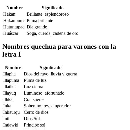
Nombre
Significado
Hakan
Brillante, esplendoroso
Hakanpuma
Puma brillante
Hatuntupaq
Día grande
Huáscar
Soga, cuerda, cadena de oro
Nombres quechua para varones con la
letra I
Nombre
Significado
Illapha
Dios del rayo, lluvia y guerra
Illapuma
Puma de luz
Illatiksi
Luz eterna
Illayuq
Luminoso, afortunado
Illika
Con suerte
Inka
Soberano, rey, emperador
Inkaurqu
Cerro de dios
Inti
Dios Sol
Intiawki
Príncipe sol