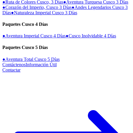
●
Ruta de Colores Cusco, 3 Dias
●
Aventura Turquesa Cusco 3 Días
●
Corazón del Imperio, Cusco 3 Días
●
Andes Legendarios Cusco 3
Días
●
Naturaleza Imperial Cusco 3 Días
Paquetes Cusco 4 Días
●
Aventura Imperial Cusco 4 Días
●
Cusco Inolvidable 4 Días
Paquetes Cusco 5 Días
●
Aventura Total Cusco 5 Días
Contáctenos
Información Útil
Contactar