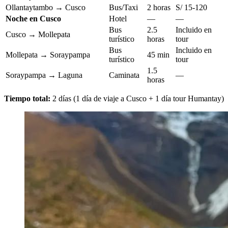
Ollantaytambo → Cusco
Bus/Taxi
2 horas
S/ 15-120
Noche en Cusco
Hotel
—
—
Bus
2.5
Incluido en
Cusco → Mollepata
turístico
horas
tour
Bus
Incluido en
Mollepata → Soraypampa
45 min
turístico
tour
1.5
Soraypampa → Laguna
Caminata
—
horas
Tiempo total:
2 días (1 día de viaje a Cusco + 1 día tour Humantay)