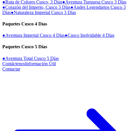
●
Ruta de Colores Cusco, 3 Dias
●
Aventura Turquesa Cusco 3 Días
●
Corazón del Imperio, Cusco 3 Días
●
Andes Legendarios Cusco 3
Días
●
Naturaleza Imperial Cusco 3 Días
Paquetes Cusco 4 Días
●
Aventura Imperial Cusco 4 Días
●
Cusco Inolvidable 4 Días
Paquetes Cusco 5 Días
●
Aventura Total Cusco 5 Días
Contáctenos
Información Útil
Contactar