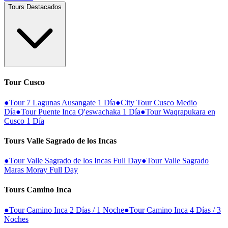
Tours Destacados
Tour Cusco
●
Tour 7 Lagunas Ausangate 1 Día
●
City Tour Cusco Medio
Día
●
Tour Puente Inca Q'eswachaka 1 Día
●
Tour Waqrapukara en
Cusco 1 Día
Tours Valle Sagrado de los Incas
●
Tour Valle Sagrado de los Incas Full Day
●
Tour Valle Sagrado
Maras Moray Full Day
Tours Camino Inca
●
Tour Camino Inca 2 Días / 1 Noche
●
Tour Camino Inca 4 Días / 3
Noches