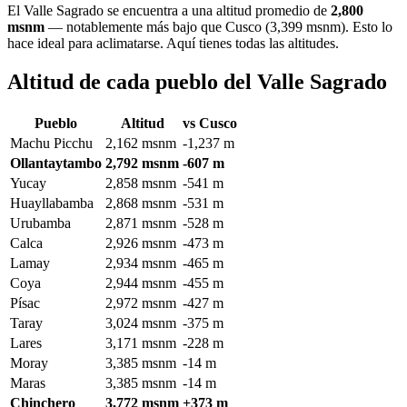
El Valle Sagrado se encuentra a una altitud promedio de
2,800
msnm
— notablemente más bajo que Cusco (3,399 msnm). Esto lo
hace ideal para aclimatarse. Aquí tienes todas las altitudes.
Altitud de cada pueblo del Valle Sagrado
Pueblo
Altitud
vs Cusco
Machu Picchu
2,162 msnm
-1,237 m
Ollantaytambo
2,792 msnm
-607 m
Yucay
2,858 msnm
-541 m
Huayllabamba
2,868 msnm
-531 m
Urubamba
2,871 msnm
-528 m
Calca
2,926 msnm
-473 m
Lamay
2,934 msnm
-465 m
Coya
2,944 msnm
-455 m
Písac
2,972 msnm
-427 m
Taray
3,024 msnm
-375 m
Lares
3,171 msnm
-228 m
Moray
3,385 msnm
-14 m
Maras
3,385 msnm
-14 m
Chinchero
3,772 msnm
+373 m