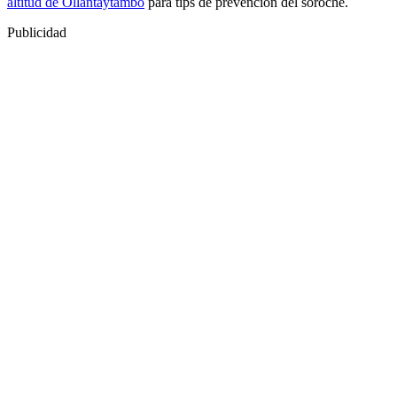
altitud de Ollantaytambo
para tips de prevención del soroche.
Publicidad