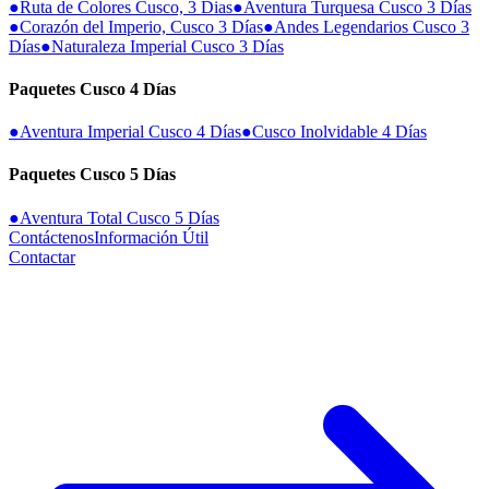
●
Ruta de Colores Cusco, 3 Dias
●
Aventura Turquesa Cusco 3 Días
●
Corazón del Imperio, Cusco 3 Días
●
Andes Legendarios Cusco 3
Días
●
Naturaleza Imperial Cusco 3 Días
Paquetes Cusco 4 Días
●
Aventura Imperial Cusco 4 Días
●
Cusco Inolvidable 4 Días
Paquetes Cusco 5 Días
●
Aventura Total Cusco 5 Días
Contáctenos
Información Útil
Contactar