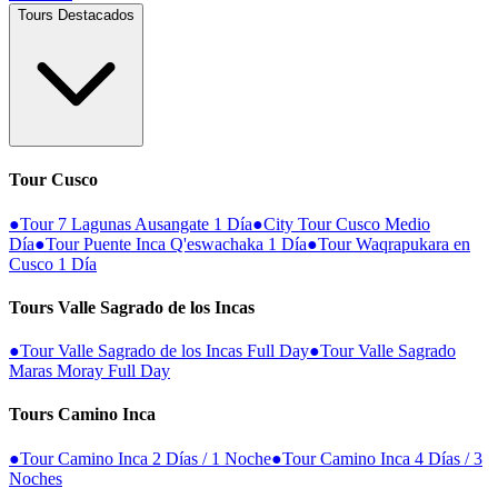
Tours Destacados
Tour Cusco
●
Tour 7 Lagunas Ausangate 1 Día
●
City Tour Cusco Medio
Día
●
Tour Puente Inca Q'eswachaka 1 Día
●
Tour Waqrapukara en
Cusco 1 Día
Tours Valle Sagrado de los Incas
●
Tour Valle Sagrado de los Incas Full Day
●
Tour Valle Sagrado
Maras Moray Full Day
Tours Camino Inca
●
Tour Camino Inca 2 Días / 1 Noche
●
Tour Camino Inca 4 Días / 3
Noches